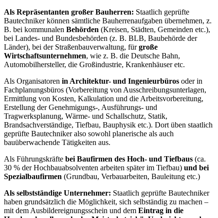
Als Repräsentanten großer Bauherren:
Staatlich geprüfte
Bautechniker können sämtliche Bauherrenaufgaben übernehmen, z.
B. bei kommunalen
Behörden
(Kreisen, Städten, Gemeinden etc.),
bei Landes- und Bundesbehörden (z. B. BLB, Baubehörde der
Länder), bei der Straßenbauverwaltung, für
große
Wirtschaftsunternehmen
, wie z. B. die Deutsche Bahn,
Automobilhersteller, die Großindustrie, Krankenhäuser etc.
Als Organisatoren
in Architektur- und Ingenieurbüros
oder in
Fachplanungsbüros (Vorbereitung von Ausschreibungsunterlagen,
Ermittlung von Kosten, Kalkulation und die Arbeitsvorbereitung,
Erstellung der Genehmigungs-, Ausführungs- und
Tragwerksplanung, Wärme- und Schallschutz, Statik,
Brandsachverständige, Tiefbau, Bauphysik etc.). Dort üben staatlich
geprüfte Bautechniker also sowohl planerische als auch
bauüberwachende Tätigkeiten aus.
Als Führungskräfte
bei Baufirmen des Hoch- und Tiefbaus
(ca.
30 % der Hochbauabsolventen arbeiten später im Tiefbau)
und bei
Spezialbaufirmen
(Grundbau, Verbauarbeiten, Bauleitung etc.)
Als selbstständige Unternehmer:
Staatlich geprüfte Bautechniker
haben grundsätzlich die Möglichkeit, sich selbständig zu machen –
mit dem Ausbildereignungsschein und dem
Eintrag in die