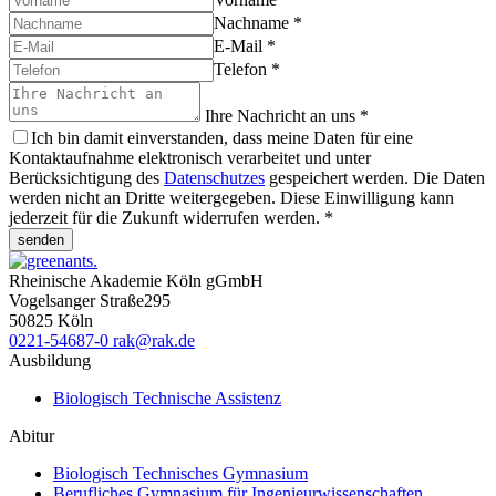
Nachname
*
E-Mail
*
Telefon
*
Ihre Nachricht an uns
*
Ich bin damit einverstanden, dass meine Daten für eine
Kontaktaufnahme elektronisch verarbeitet und unter
Berücksichtigung des
Datenschutzes
gespeichert werden. Die Daten
werden nicht an Dritte weitergegeben. Diese Einwilligung kann
jederzeit für die Zukunft widerrufen werden.
*
senden
Rheinische Akademie Köln gGmbH
Vogelsanger Straße
295
50825
Köln
0221-54687-0
rak
@rak.de
Ausbildung
Biologisch Technische Assistenz
Abitur
Biologisch Technisches Gymnasium
Berufliches Gymnasium für Ingenieurwissenschaften